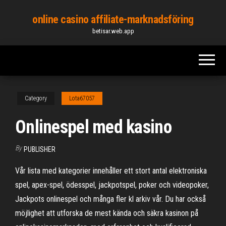
Skip
online casino affiliate-marknadsföring
to
betisar.web.app
the
content
Category
Lota67057
Onlinespel med kasino
By
PUBLISHER
Vår lista med kategorier innehåller ett stort antal elektroniska
spel, apex-spel, ödesspel, jackpotspel, poker och videopoker,
Jackpots onlinespel och många fler kl arkiv vår. Du har också
möjlighet att utforska de mest kända och säkra kasinon på