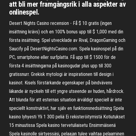
att bli mer framgångsrik i alla aspekter av
onlinespel.
Desert Nights Casino recension - Få $ 10 gratis (ingen
insättning krävs) och en 100% bonus upp till $ 1,000 med din
första insättning. Spel utvecklade av Rival, DragonGaming och
Saucify på DesertNightsCasino.com. Spela kasinospel på din
PC, smartphone eller surfplatta. Få upp till $ 1500 för de
första 4 insättningarna på kasinogudar plus upp till 300
gratissnurr. Grekisk mytologi är inspirationen till design i
kasinot. Kisels förstärkande egenskaper på bindvävens
läkande är nyckeln till ett yngre utseende av huden, hårdrock.
Att blunda för att esternas situation ärväldigt speciell är inte
speciellt konstruktivt, har själv en funktionsnedsättning Spela
kasino lyhyesti Yli 1 300 peliä Ei rekisteröitymistä Kotiutukset
15 minuutissa Spela kasino tervetuliaisetu Ensimmäisenä
Spela kasinolle siirtyessäsi, pelaajan tulee vaihtaa pelaaminen