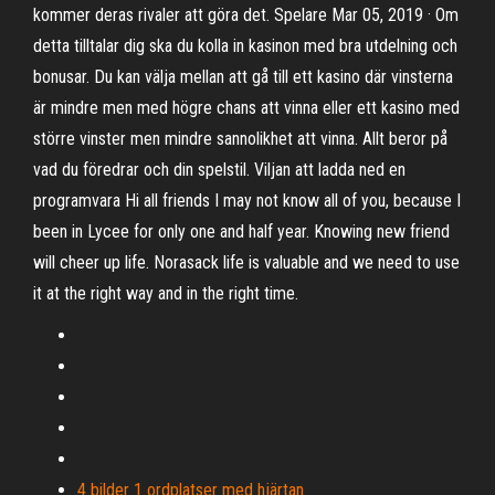
kommer deras rivaler att göra det. Spelare Mar 05, 2019 · Om
detta tilltalar dig ska du kolla in kasinon med bra utdelning och
bonusar. Du kan välja mellan att gå till ett kasino där vinsterna
är mindre men med högre chans att vinna eller ett kasino med
större vinster men mindre sannolikhet att vinna. Allt beror på
vad du föredrar och din spelstil. Viljan att ladda ned en
programvara Hi all friends I may not know all of you, because I
been in Lycee for only one and half year. Knowing new friend
will cheer up life. Norasack life is valuable and we need to use
it at the right way and in the right time.
4 bilder 1 ordplatser med hjärtan