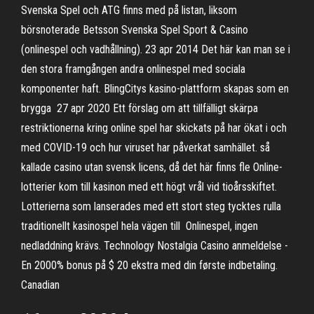
Svenska Spel och ATG finns med på listan, liksom
börsnoterade Betsson Svenska Spel Sport & Casino
(onlinespel och vadhållning). 23 apr 2014 Det här kan man se i
den stora framgången andra onlinespel med sociala
komponenter haft. BlingCitys kasino-plattform skapas som en
brygga 27 apr 2020 Ett förslag om att tillfälligt skärpa
restriktionerna kring online spel har skickats på har ökat i och
med COVID-19 och hur viruset har påverkat samhället. så
kallade casino utan svensk licens, då det här finns fle Online-
lotterier kom till kasinon med ett högt vrål vid tioårsskiftet.
Lotterierna som lanserades med ett stort steg tycktes rulla
traditionellt kasinospel hela vägen till Onlinespel, ingen
nedladdning krävs. Technology Nostalgia Casino anmeldelse -
En 2000% bonus på $ 20 ekstra med din første indbetaling.
Canadian