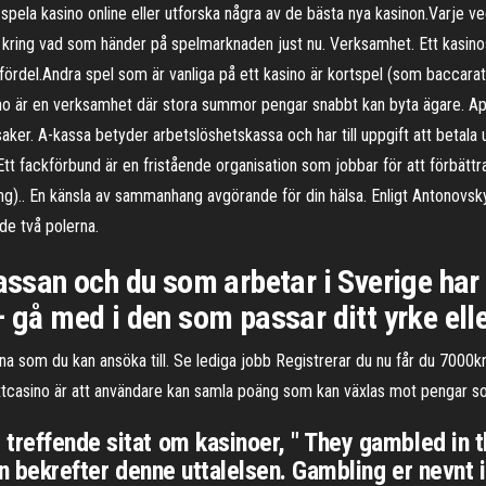
 spela kasino online eller utforska några av de bästa nya kasinon.Varje
d kring vad som händer på spelmarknaden just nu. Verksamhet. Ett kasin
ts fördel.Andra spel som är vanliga på ett kasino är kortspel (som baccara
ino är en verksamhet där stora summor pengar snabbt kan byta ägare. A
saker. A-kassa betyder arbetslöshetskassa och har till uppgift att betala 
Ett fackförbund är en fristående organisation som jobbar för att förbät
En känsla av sammanhang avgörande för din hälsa. Enligt Antonovsky är
de två polerna.
kassan och du som arbetar i Sverige har
 gå med i den som passar ditt yrke elle
a som du kan ansöka till. Se lediga jobb Registrerar du nu får du 7000
xtcasino är att användare kan samla poäng som kan växlas mot pengar som 
treffende sitat om kasinoer, " They gambled in t
ien bekrefter denne uttalelsen. Gambling er nevnt 