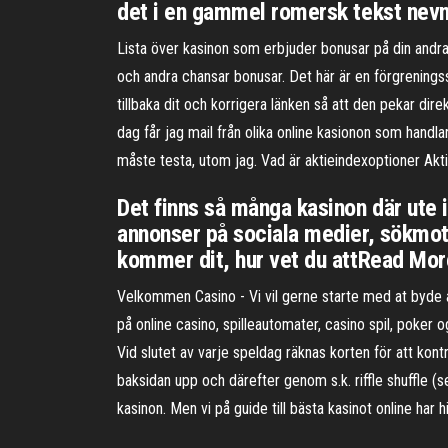
det i en gammel romersk tekst nevnt 
Lista över kasinon som erbjuder bonusar på din andra
och andra chansar bonusar. Det här är en förgreningss
tillbaka dit och korrigera länken så att den pekar dir
dag får jag mail från olika online kasionon som handl
måste testa, utom jag. Vad är aktieindexoptioner Akti
Det finns så många kasinon där ute i
annonser på sociala medier, sökmoto
kommer dit, hur vet du attRead Mor
Velkommen Casino - Vi vil gerne starte med at byde 
på online casino, spilleautomater, casino spil, poke
Vid slutet av varje speldag räknas korten för att kont
baksidan upp och därefter genom s.k. riffle shuffle 
kasinon. Men vi på guide till bästa kasinot online har h