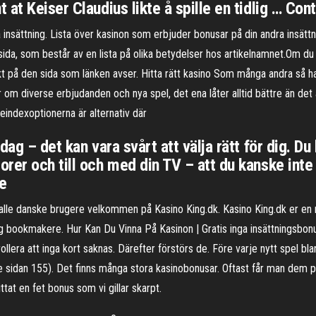
at Keiser Claudius likte å spille en tidlig … Co
 insättning. Lista över kasinon som erbjuder bonusar på din andra insät
ida, som består av en lista på olika betydelser hos artikelnamnet.Om du ko
ekt på den sida som länken avser. Hitta rätt kasino Som många andra så har
ar om diverse erbjudanden och nya spel, det ena låter alltid bättre än d
eindexoptionerna är alternativ där
dag – det kan vara svårt att välja rätt för dig. 
rer och till och med din TV – att du kanske inte 
e
alle danske brugere velkommen på Kasino King.dk. Kasino King.dk er en 
r og bookmakere. Hur Kan Du Vinna På Kasinon | Gratis inga insättningsb
rollera att inga kort saknas. Därefter förstörs de. Före varje nytt spel 
(se sidan 155). Det finns många stora kasinobonusar. Oftast får man de
ittat en fet bonus som vi gillar skarpt.